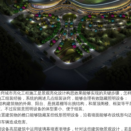
诀窍
城市亮化工程
施工是景观亮化设计构思效果能够实现的关键步骤，怎
施工组装经验，系统的阐述几点组装诀窍，能够合理有效隐藏照明设备：
的结构建筑物的外廊、阳台、悬挑遮棚等出挑结构，和屋顶阁楼、框架等平
置。不过应留意照明设备的体型要小、便于组装。
位置建筑物的檐口能够隐藏某些线形照明设备，沿着墙面能够布设线形勾
和车辆造成危害。
明设备高层建筑中运用玻璃幕墙逐渐增多，针对这些建筑物景观设计，若