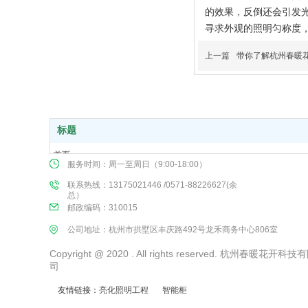
的效果，反倒还会引发
寻求外观的照明匀称度
上一篇
带你了解杭州春暖
标题
首页
服务时间：周一至周日（9:00-18:00）
关于我们
联系热线：13175021446 /0571-88226627(余
公司产品
总）
案例展示
邮政编码：310015
新闻动态
公司地址：杭州市拱墅区丰庆路492号龙禾商务中心806室
联系我们
Copyright @ 2020 . All rights reserved. 杭州春暖花开科
司
友情链接：
亮化照明工程
智能柜